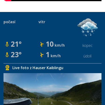
počasí
vítr
21°
10
km/h
kopec
23°
1
km/h
údolí
Live foto z Hauser Kaiblingu