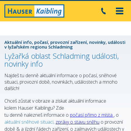
Toggl
navig
Aktuální info, počasí, provozní zařízení, novinky, události
v lyžařském regionu Schladming
Lyžařká oblast Schladming události,
novinky info
Najdeš tu denně aktuální informace o počasí, sněhové
situaci, provozní době, novinkách, událostech a mnoho
dalších!
Chceš zůstat v obraze a získat aktuální informace
kolem Hauser Kaiblingu? Zde
tu denně nalezneš informace o
počasí přimo z místa
, o
aktuální sněhové situaci,
zprávy o stavu
sněhu
o provozní
době & a jízdní řádech zařízení, o zajímavých událostech v