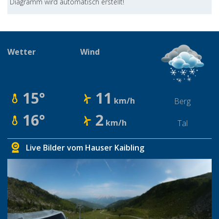
Diagramm wird automatisch erstellt!
Wetter
Wind
15°
11
km/h
Berg
16°
2
km/h
Tal
Live Bilder vom Hauser Kaibling