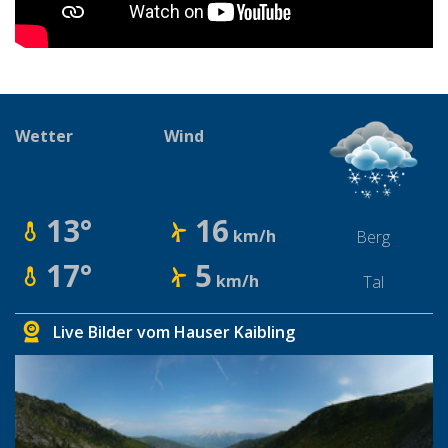
Wetter
Wind
13°
16
km/h
Berg
17°
5
km/h
Tal
Live Bilder vom Hauser Kaibling