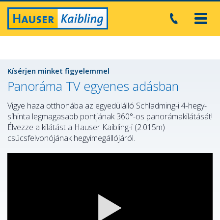
Toggl
navig
Kísérjen minket figyelemmel
Panoráma TV egyenes adásban
Vigye haza otthonába az egyedülálló Schladming-i 4-hegy-
síhinta legmagasabb pontjának 360°-os panorámakilátását!
Élvezze a kilátást a Hauser Kaibling-i (2.015m)
csúcsfelvonójának hegyimegállójáról.