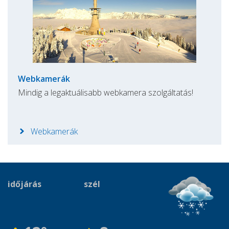
Webkamerák
Mindig a legaktuálisabb webkamera szolgáltatás!
Webkamerák
időjárás
szél