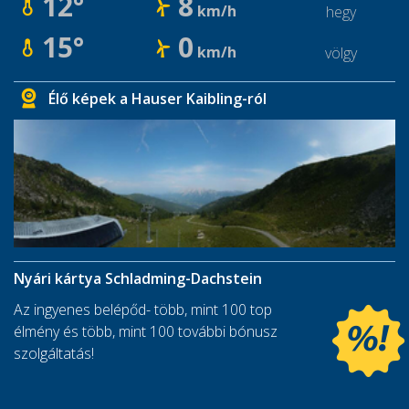
12°
8
km/h
hegy
15°
0
km/h
völgy
Élő képek a Hauser Kaibling-ról
Nyári kártya Schladming-Dachstein
Az ingyenes belépőd- több, mint 100 top
élmény és több, mint 100 további bónusz
szolgáltatás!