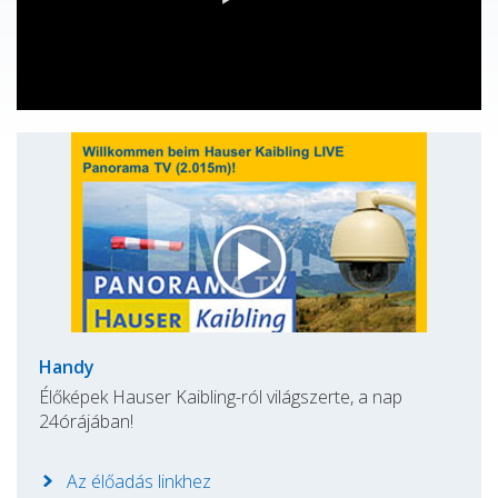
Handy
Élőképek Hauser Kaibling-ról világszerte, a nap
24órájában!
Az élőadás linkhez