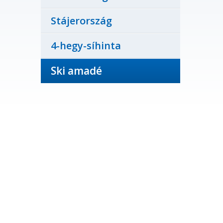
Stájerország
4-hegy-síhinta
Ski amadé