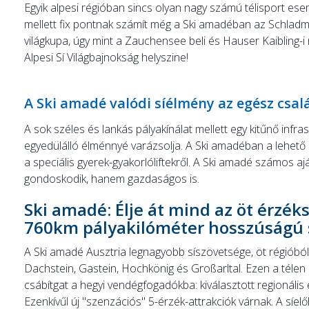
Egyik alpesi régióban sincs olyan nagy számú télisport es
mellett fix pontnak számít még a Ski amadéban az Schladmi
világkupa, úgy mint a Zauchensee beli és Hauser Kaibling-i 
Alpesi Sí Világbajnokság helyszine!
A Ski amadé valódi síélmény az egész csal
A sok széles és lankás pályakínálat mellett egy kitűnő infras
egyedülálló élménnyé varázsolja. A Ski amadéban a lehet
a speciális gyerek-gyakorlóliftekről. A Ski amadé számos aj
gondoskodik, hanem gazdaságos is.
Ski amadé: Élje át mind az öt érzék
760km pályakilóméter hosszúságú 
A Ski amadé Ausztria legnagyobb síszövetsége, öt régióból á
Dachstein, Gastein, Hochkönig és Großarltal. Ezen a télen m
csábítgat a hegyi vendégfogadókba: kiválasztott regionális é
Ezenkívűl új "szenzációs" 5-érzék-attrakciók várnak. A s