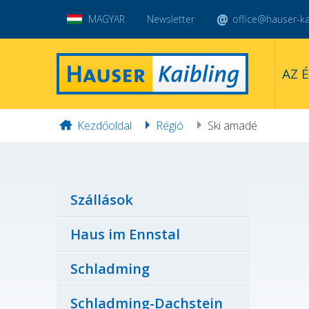
MAGYAR
Newsletter
office@hauser-kai
AZ 
Kezdőoldal
Régió
Ski amadé
Szállások
Haus im Ennstal
Schladming
Schladming-Dachstein