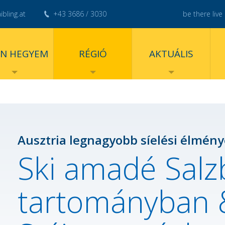
bling.at
+43 3686 / 3030
be there live 
ÉN HEGYEM
RÉGIÓ
AKTUÁLIS
Ausztria legnagyobb síelési élmény
Ski amadé Salz
tartományban 