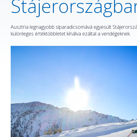
Stájerországba
Ausztria legnagyobb síparadicsomává egyesült Stájerország
különleges értéktöbbletet kínálva ezáltal a vendégeknek.