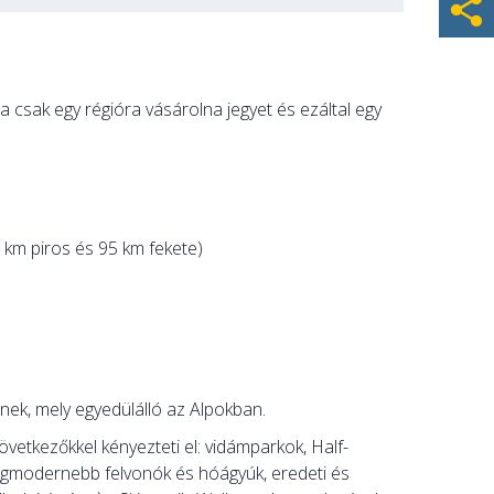
a csak egy régióra vásárolna jegyet és ezáltal egy
 km piros és 95 km fekete)
tnek, mely egyedülálló az Alpokban.
következőkkel kényezteti el: vidámparkok, Half-
legmodernebb felvonók és hóágyúk, eredeti és