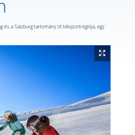
n
 és a Salzburg tartomány öt télisportrégiója, egy