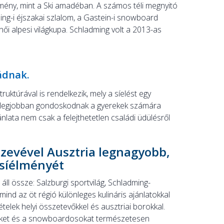
emény, mint a Ski amadéban. A számos téli megnyitó
ng-i éjszakai szlalom, a Gastein-i snowboard
női alpesi világkupa. Schladming volt a 2013-as
ádnak.
truktúrával is rendelkezik, mely a síelést egy
ő legjobban gondoskodnak a gyerekek számára
ánlata nem csak a felejthetetlen családi üdülésről
szevével Ausztria legnagyobb,
síélményét
ll össze: Salzburgi sportvilág, Schladming-
ind az öt régió különleges kulináris ajánlatokkal
telek helyi összetevőkkel és ausztriai borokkal.
íelőket és a snowboardosokat természetesen