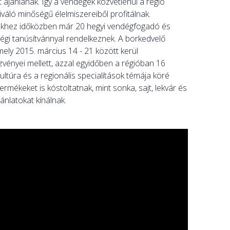
t ajánlanak. Így a vendégek közvetlenül a régió
iváló minőségű élelmiszereiből profitálnak.
rekhez időközben már 20 hegyi vendégfogadó és
őségi tanúsítvánnyal rendelkeznek. A borkedvelő
mely 2015. március 14 - 21 között kerül
ényei mellett, azzal egyidőben a régióban 16
ltúra és a regionális specialítások témája köré
rmékeket is kóstoltatnak, mint sonka, sajt, lekvár és
ánlatokat kínálnak.