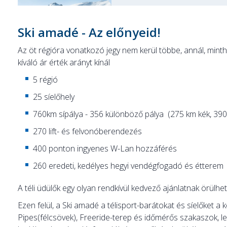
Ski amadé - Az előnyeid!
Az öt régióra vonatkozó jegy nem kerül többe, annál, minth
kíváló ár érték arányt kínál
5 régió
25 síelőhely
760km sípálya - 356 különböző pálya (275 km kék, 390
270 lift- és felvonóberendezés
400 ponton ingyenes W-Lan hozzáférés
260 eredeti, kedélyes hegyi vendégfogadó és étterem
A téli üdülők egy olyan rendkívül kedvező ajánlatnak örülhe
Ezen felül, a Ski amadé a télisport-barátokat és síelőket a 
Pipes(félcsövek), Freeride-terep és időmérős szakaszok, 