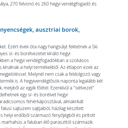
álya, 270 felvonó és 260 hegyi vendégfogadó és
 ínyencségek, ausztriai borok,
elket. Ezért évek óta nagy hangsúlyt fektetnek a Ski
s sí- és borélvezetet kínáló hegyi
kben a hegyi vendégfogadókban a szokásos
is kínálnak a helyi termékekből. Az étlapon ezek az
megjelöléssel. Melynél nem csak a feldolgozó vagy
ermék is. A hegyivendéglősök naponta legalább két
, melyből az egyik főétel. Ezenkívűl a "síélvezet"
delhetnek egy sí- és borélvet hegyi
paradicsomos fehérkáposztával, almakrikát
falusi sajtüzem sajtjaiból, házilag készített
 és helyi erdőből származó fenyőjégből és pirított
 marhahús a faluban élő paraszttól származik.