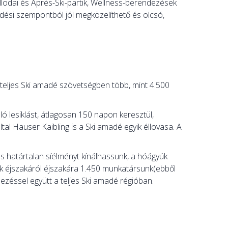
lodai és Après-Ski-partik, Wellness-berendezések
edési szempontból jól megközelíthető és olcsó,
teljes Ski amadé szövetségben több, mint 4.500
ó lesiklást, átlagosan 150 napon keresztül,
tal Hauser Kaibling is a Ski amadé egyik éllovasa. A
s határtalan síélményt kínálhassunk, a hóágyúk
 éjszakáról éjszakára 1.450 munkatársunk(ebből
ezéssel együtt a teljes Ski amadé régióban.