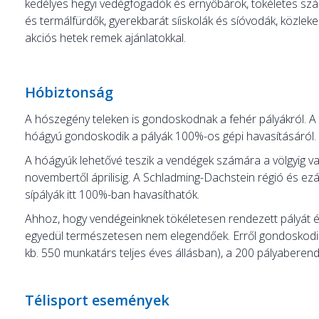
kedélyes hegyi vedégfogadók és ernyőbárok, tökéletes szál
és termálfürdők, gyerekbarát síiskolák és síóvodák, közlek
akciós hetek remek ajánlatokkal.
Hóbiztonság
A hószegény teleken is gondoskodnak a fehér pályákról. A 
hóágyú gondoskodik a pályák 100%-os gépi havasításáról.
A hóágyúk lehetővé teszik a vendégek számára a völgyig val
novembertől áprilisig. A Schladming-Dachstein régió és ezál
sípályák itt 100%-ban havasíthatók.
Ahhoz, hogy vendégeinknek tökéletesen rendezett pályát é
egyedül természetesen nem elegendőek. Erről gondoskodik
kb. 550 munkatárs teljes éves állásban), a 200 pályaberend
Télisport események