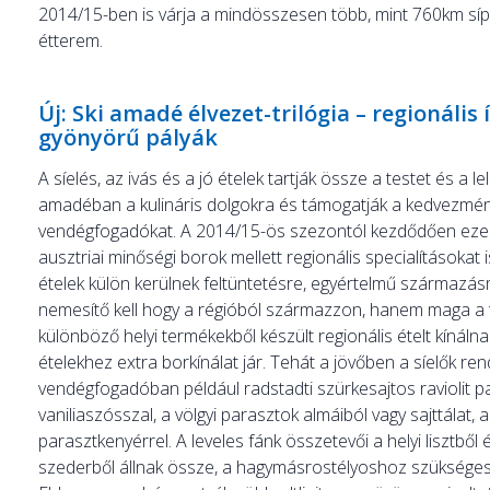
2014/15-ben is várja a mindösszesen több, mint 760km síp
étterem.
Új: Ski amadé élvezet-trilógia – regionális
gyönyörű pályák
A síelés, az ivás és a jó ételek tartják össze a testet és a l
amadéban a kulináris dolgokra és támogatják a kedvezménye
vendégfogadókat. A 2014/15-ös szezontól kezdődően eze
ausztriai minőségi borok mellett regionális specialításokat 
ételek külön kerülnek feltüntetésre, egyértelmű származás
nemesítő kell hogy a régióból származzon, hanem maga a t
különböző helyi termékekből készült regionális ételt kínálnak
ételekhez extra borkínálat jár. Tehát a jövőben a síelők ren
vendégfogadóban például radstadti szürkesajtos raviolit 
vaniliaszósszal, a völgyi parasztok almáiból vagy sajttálat, a 
parasztkenyérrel. A leveles fánk összetevői a helyi lisztből
szederből állnak össze, a hagymásrostélyoshoz szükséges