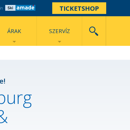
TICKETSHOP
in
ÁRAK
SZERVÍZ
e!
burg
&