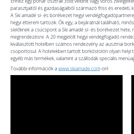
Ehhez egy pohár osztrák zöld veltlinit vagy vörös zweigelte
parasztjaitól és gazdaságaiból származó friss és eredeti, k
A Ski amadé sí- és borélvezet hegyi vendégfogadópartne
hegyi étterem tartozik. Ők egy, a bejáratnál található, min
síelőknek a csúcspont a Ski amadé sí- és borélvezet hete, 
megrendezésre. A 20 megjelölt hegyi vendégfogadó rendezv
kiválasztott hotelben számos rendezvény az ausztriai borku
csoportosul. A hotelekben tartott borkóstolón olyan helyi te
egyéb más termékek, valamint a szállodák speciális menüaj
További információk a
www.skiamade.com
-on!