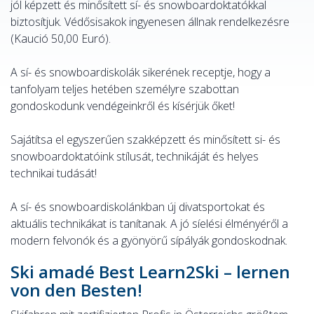
jól képzett és minősített sí- és snowboardoktatókkal
biztosítjuk. Védősisakok ingyenesen állnak rendelkezésre
(Kaució 50,00 Euró).
A sí- és snowboardiskolák sikerének receptje, hogy a
tanfolyam teljes hetében személyre szabottan
gondoskodunk vendégeinkről és kísérjük őket!
Sajátítsa el egyszerűen szakképzett és minősített si- és
snowboardoktatóink stílusát, technikáját és helyes
technikai tudását!
A sí- és snowboardiskolánkban új divatsportokat és
aktuális technikákat is tanítanak. A jó síelési élményéről a
modern felvonók és a gyönyörű sípályák gondoskodnak.
Ski amadé Best Learn2Ski – lernen
von den Besten!