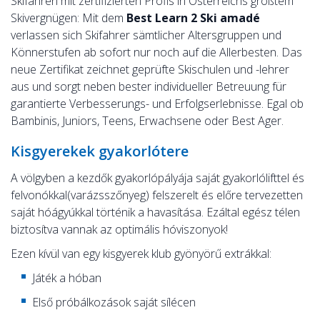
Skifahren mit zertifizierten Profis in Österreichs größtem
Skivergnügen: Mit dem
Best Learn 2 Ski
amadé
verlassen sich Skifahrer sämtlicher Altersgruppen und
Könnerstufen ab sofort nur noch auf die Allerbesten. Das
neue Zertifikat zeichnet geprüfte Skischulen und -lehrer
aus und sorgt neben bester individueller Betreuung für
garantierte Verbesserungs- und Erfolgserlebnisse. Egal ob
Bambinis, Juniors, Teens, Erwachsene oder Best Ager.
Kisgyerekek gyakorlótere
A völgyben a kezdők gyakorlópályája saját gyakorlólifttel és
felvonókkal(varázsszőnyeg) felszerelt és előre tervezetten
saját hóágyúkkal történik a havasítása. Ezáltal egész télen
biztosítva vannak az optimális hóviszonyok!
Ezen kívül van egy kisgyerek klub gyönyörű extrákkal:
Játék a hóban
Első próbálkozások saját sílécen