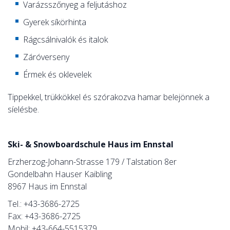
Varázsszőnyeg a feljutáshoz
Gyerek síkörhinta
Rágcsálnivalók és italok
Záróverseny
Érmek és oklevelek
Tippekkel, trükkökkel és szórakozva hamar belejönnek a
síelésbe.
Ski- & Snowboardschule Haus im Ennstal
Erzherzog-Johann-Strasse 179 / Talstation 8er
Gondelbahn Hauser Kaibling
8967 Haus im Ennstal
Tel.: +43-3686-2725
Fax: +43-3686-2725
Mobil: +43-664-5515379