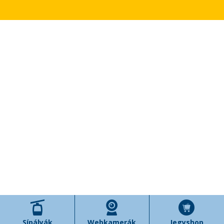
Sípályák
Webkamerák
Jegyshop