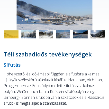
Téli szabadidős tevékenységek
Sífutás
Hóhelyzettől és időjárrásól függően a sífutásra alkalmas
sípályák széleskörü ajánlatait kínáljuk. Haus-ban, Aich-ban,
Pruggernben az Enns folyó melletti sífutásra alkalmas
pályán, Weißenbach-ban a Kufstein sífutópályán vagy a
Birnberg-i Sonnen sífutópályán a szkátosok és a klasszikus
sífutók is megtalálják a számításaikat.