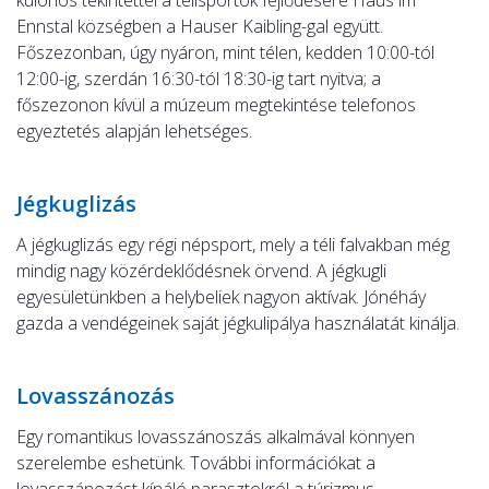
különös tekintettel a télisportok fejlődésére Haus im
Ennstal községben a Hauser Kaibling-gal együtt.
Főszezonban, úgy nyáron, mint télen, kedden 10:00-tól
12:00-ig, szerdán 16:30-tól 18:30-ig tart nyitva; a
főszezonon kívül a múzeum megtekintése telefonos
egyeztetés alapján lehetséges.
Jégkuglizás
A jégkuglizás egy régi népsport, mely a téli falvakban még
mindig nagy közérdeklődésnek örvend. A jégkugli
egyesületünkben a helybeliek nagyon aktívak. Jónéháy
gazda a vendégeinek saját jégkulipálya használatát kinálja.
Lovasszánozás
Egy romantikus lovasszánoszás alkalmával könnyen
szerelembe eshetünk. További információkat a