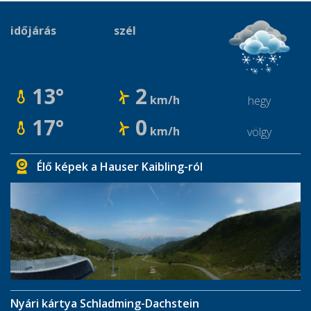
időjárás
szél
13°
2
km/h
hegy
17°
0
km/h
völgy
Élő képek a Hauser Kaibling-ról
Nyári kártya Schladming-Dachstein