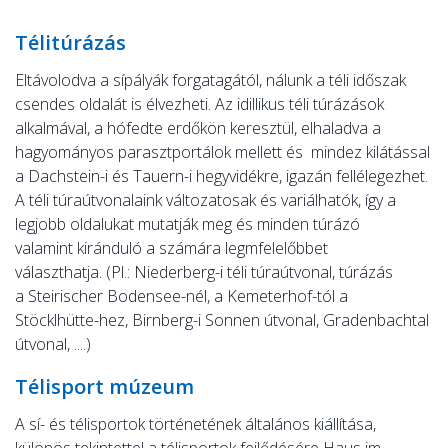
Télitúrázás
Eltávolodva a sípályák forgatagától, nálunk a téli időszak
csendes oldalát is élvezheti. Az idillikus téli túrázások
alkalmával, a hófedte erdőkön keresztül, elhaladva a
hagyományos parasztportálok mellett és mindez kilátással
a Dachstein-i és Tauern-i hegyvidékre, igazán fellélegezhet.
A téli túraútvonalaink változatosak és variálhatók, így a
legjobb oldalukat mutatják meg és minden túrázó
valamint kiránduló a számára legmfelelőbbet
választhatja. (Pl.: Niederberg-i téli túraútvonal, túrázás
a Steirischer Bodensee-nél, a Kemeterhof-tól a
Stöcklhütte-hez, Birnberg-i Sonnen útvonal, Gradenbachtal
útvonal, ....)
Télisport múzeum
A sí- és télisportok történetének általános kiállítása,