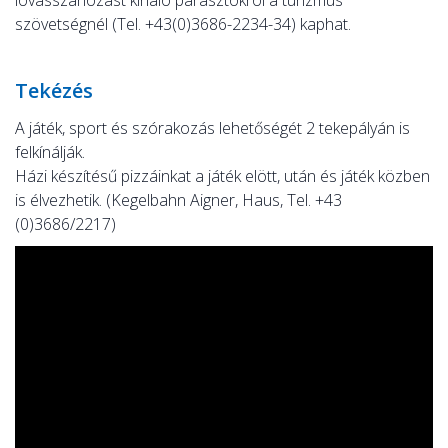
lovasszánozást kínáló parasztokról a túrizmus
szövetségnél (Tel. +43(0)3686-2234-34) kaphat.
Tekézés
A játék, sport és szórakozás lehetőségét 2 tekepályán is
felkínálják.
Házi készítésű pizzáinkat a játék elött, után és játék közben
is élvezhetik. (Kegelbahn Aigner, Haus, Tel. +43
(0)3686/2217)