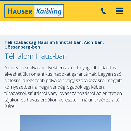
Toggl
navig
Téli szabadság Haus im Ennstal-ban, Aich-ban,
Gössenberg-ben
Téli álom Haus-ban
Az ideális sífalvak, melyekben az élet nyugodt oldalát is
élvezhetjük, romantikus napokat garantálnak. Legyen szó
síelésről a legszebb pályákon vagy szórakozásról meghitt
környezetben, a hegyi vendégfogadók egyikében,
túrázásról, sífutásról vagy lovasszánozásról az érintetlen
tájakon és havas erdőkön keresztül – nálunk ráérez a tél
ízére!