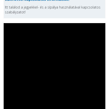
Itt találod a jegyekkel- és a sípálya használatával kapcsolatos
szabályzatot!