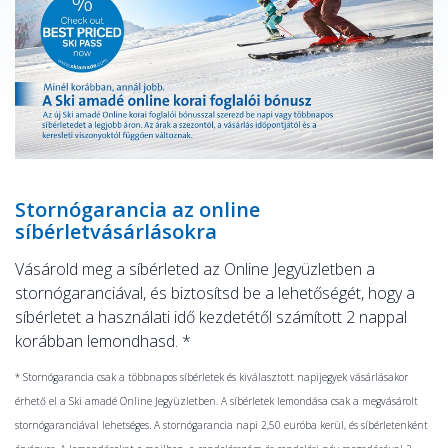
Stornógarancia az online
síbérletvásárlásokra
Vásárold meg a síbérleted az Online Jegyüzletben a
stornógaranciával, és biztosítsd be a lehetőségét, hogy a
síbérletet a használati idő kezdetétől számított 2 nappal
korábban lemondhasd. *
* Stornógarancia csak a többnapos síbérletek és kiválasztott napijegyek vásárlásakor
érhető el a Ski amadé Online Jegyüzletben. A síbérletek lemondása csak a megvásárolt
stornógaranciával lehetséges. A stornógarancia napi 2,50 euróba kerül, és síbérletenként