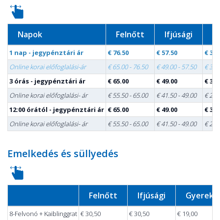
Napok
Felnőtt
Ifjúsági
G
1 nap - jegypénztári ár
€ 76.50
€ 57.50
€ 38.
Online korai előfoglalási-ár
€ 65.00 - 76.50
€ 49.00 - 57.50
€ 32.
3 órás - jegypénztári ár
€ 65.00
€ 49.00
€ 32.
Online korai előfoglalási- ár
€ 55.50 - 65.00
€ 41.50 - 49.00
€ 27.
12:00 órától - jegypénztári ár
€ 65.00
€ 49.00
€ 32.
Online korai előfoglalási- ár
€ 55.50 - 65.00
€ 41.50 - 49.00
€ 27.
Emelkedés és süllyedés
Felnőtt
Ifjúsági
Gyerek
8-Felvonó + Kaiblinggrat
€ 30,50
€ 30,50
€ 19,00