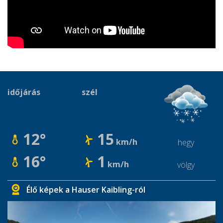
időjárás
szél
12°
15
km/h
hegy
16°
1
km/h
völgy
Élő képek a Hauser Kaibling-ról