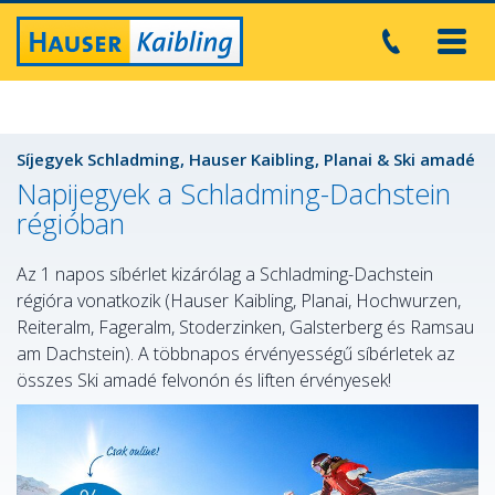
Toggl
navig
Síjegyek Schladming, Hauser Kaibling, Planai & Ski amadé
Napijegyek a Schladming-Dachstein
régióban
Az 1 napos síbérlet kizárólag a Schladming-Dachstein
régióra vonatkozik (Hauser Kaibling, Planai, Hochwurzen,
Reiteralm, Fageralm, Stoderzinken, Galsterberg és Ramsau
am Dachstein). A többnapos érvényességű síbérletek az
összes Ski amadé felvonón és liften érvényesek!