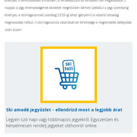
érvényes. A lemondásokat e-mailben, a rendelésszám és rendelési név megadásával 2
nappal a jegy érvényességének kezdetét megelőzően kérheti (például a jegy szombatig
érvényes, a stornógaranciát szerdáig 23:59-ig lehet igényelni) a vásárló társaság
megnevezése nélkül. A stornógarancia vásárlásának lehetősége a megrendelés befejezése
után kizárt.
Ski amadé jegyüzlet - ellenőrizd most a legjobb árat
Legyen szó napi vagy többnapos jegyekről: Egyszerűen és
kényelmesen rendelj jegyeket otthonról online.