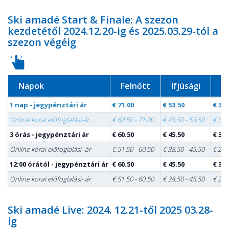
Ski amadé Start & Finale: A szezon
kezdetétől 2024.12.20-ig és 2025.03.29-tól a
szezon végéig
Napok
Felnőtt
Ifjúsági
G
1 nap - jegypénztári ár
€ 71.00
€ 53.50
€ 35.
Online korai előfoglalási-ár
€ 60.50 - 71.00
€ 45.50 - 53.50
€ 30.
3 órás - jegypénztári ár
€ 60.50
€ 45.50
€ 30.
Online korai előfoglalási- ár
€ 51.50 - 60.50
€ 38.50 - 45.50
€ 25.
12:00 órától - jegypénztári ár
€ 60.50
€ 45.50
€ 30.
Online korai előfoglalási- ár
€ 51.50 - 60.50
€ 38.50 - 45.50
€ 25.
Ski amadé Live: 2024. 12.21-től 2025 03.28-
ig