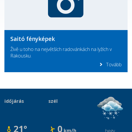
Saitó fényképek
Živě u toho na největších radovánkách na lyžích v
Rakousku.
Tovább
időjárás
szél
21°
0
km/h
hegy