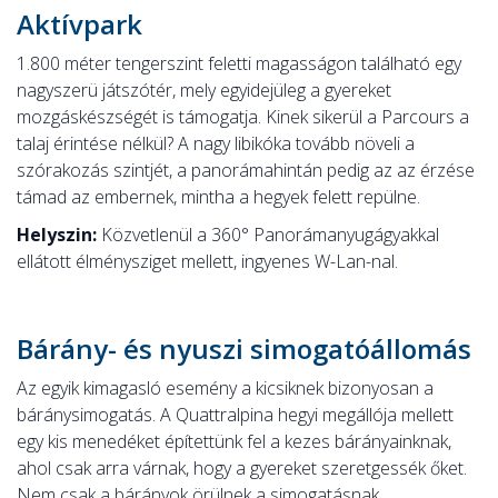
Aktívpark
1.800 méter tengerszint feletti magasságon található egy
nagyszerü játszótér, mely egyidejüleg a gyereket
mozgáskészségét is támogatja. Kinek sikerül a Parcours a
talaj érintése nélkül? A nagy libikóka tovább növeli a
szórakozás szintjét, a panorámahintán pedig az az érzése
támad az embernek, mintha a hegyek felett repülne.
Helyszin:
Közvetlenül a 360° Panorámanyugágyakkal
ellátott élménysziget mellett, ingyenes W-Lan-nal.
Bárány- és nyuszi simogatóállomás
Az egyik kimagasló esemény a kicsiknek bizonyosan a
báránysimogatás. A Quattralpina hegyi megállója mellett
egy kis menedéket építettünk fel a kezes bárányainknak,
ahol csak arra várnak, hogy a gyereket szeretgessék őket.
Nem csak a bárányok örülnek a simogatásnak,