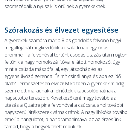
szomszédaik a nyuszik is örülnek a gyerekeknek.
Szórakozás és élvezet egyesítése
A gyerekek számára már a 8-as gondolás felvonó hegyi
megállójánál megkezdődik a családi nap egy óriási
örömmel - a felvonóval történt csodás utazás után rögtön
feltűnik a nagy homokszállítóval ellátott homokozó, úgy
mint a csúzda mászófallal, egy játszóház és az
egyensúlyózó gerenda. És mit csinál anya és apa ez idő
alatt? Természetesen élvezi! Miközben a gyerekek mindig
szem elött maradnak a felnőttek kikapcsolódhatnak a
napsütötte teraszon. Következőként megy tovább az
utazás a Quattralpina felvonóval a csúcsra, ahol további
nagyszerű játékszerek várnak rátok. A nagy libikóka tovább
emeli a hangulatot, a panorámahintával az az érzésünk
támad, hogy a hegyek felett repülünk.