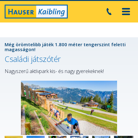
Toggl
navig
Még örömtelibb játék 1.800 méter tengerszint feletti
magasságon!
Családi játszótér
Nagyszerű aktívpark kis- és nagy gyerekeknek!