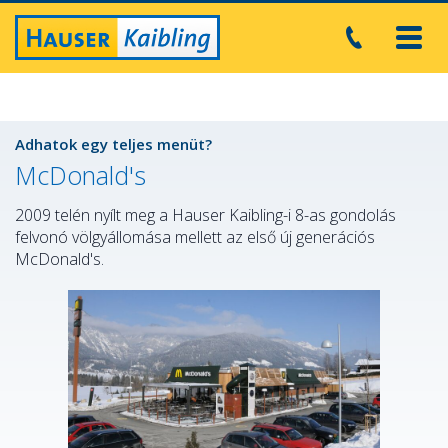
Toggl
navig
Adhatok egy teljes menüt?
McDonald's
2009 telén nyílt meg a Hauser Kaibling-i 8-as gondolás
felvonó völgyállomása mellett az első új generációs
McDonald's.