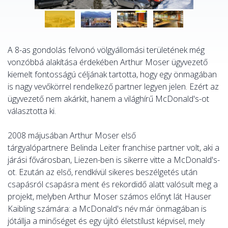
A 8-as gondolás felvonó völgyállomási területének még
vonzóbbá alakítása érdekében Arthur Moser ügyvezető
kiemelt fontosságú céljának tartotta, hogy egy önmagában
is nagy vevőkörrel rendelkező partner legyen jelen. Ezért az
ügyvezető nem akárkit, hanem a világhírű McDonald's-ot
választotta ki.
2008 májusában Arthur Moser első
tárgyalópartnere Belinda Leiter franchise partner volt, aki a
járási fővárosban, Liezen-ben is sikerre vitte a McDonald's-
ot. Ezután az első, rendkívül sikeres beszélgetés után
csapásról csapásra ment és rekordidő alatt valósult meg a
projekt, melyben Arthur Moser számos előnyt lát Hauser
Kaibling számára: a McDonald's név már önmagában is
jótállja a minőséget és egy újító életstílust képvisel, mely