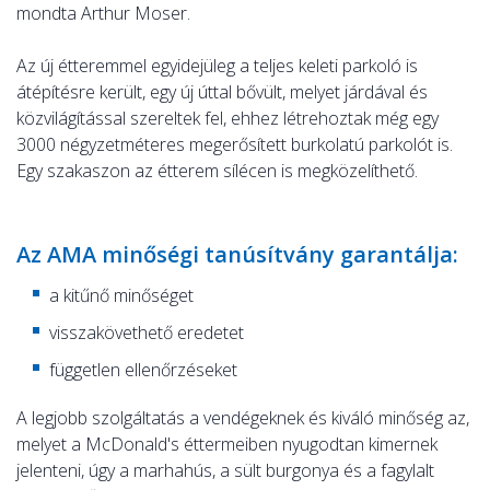
mondta Arthur Moser.
Az új étteremmel egyidejüleg a teljes keleti parkoló is
átépítésre került, egy új úttal bővült, melyet járdával és
közvilágítással szereltek fel, ehhez létrehoztak még egy
3000 négyzetméteres megerősített burkolatú parkolót is.
Egy szakaszon az étterem sílécen is megközelíthető.
Az AMA minőségi tanúsítvány garantálja:
a kitűnő minőséget
visszakövethető eredetet
független ellenőrzéseket
A legjobb szolgáltatás a vendégeknek és kiváló minőség az,
melyet a McDonald's éttermeiben nyugodtan kimernek
jelenteni, úgy a marhahús, a sült burgonya és a fagylalt