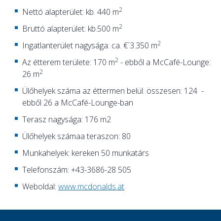
2
Nettó alapterület: kb. 440 m
2
Bruttó alapterület: kb.500 m
2
Ingatlanterület nagysága: ca. €´3.350 m
2
Az étterem területe: 170 m
- ebből a McCafé-Lounge:
2
26 m
Ülőhelyek száma az éttermen belül: összesen: 124 -
ebből 26 a McCafé-Lounge-ban
Terasz nagysága: 176 m2
Ülőhelyek számaa teraszon: 80
Munkahelyek: kereken 50 munkatárs
Telefonszám: +43-3686-28 505
Weboldal:
www.mcdonalds.at