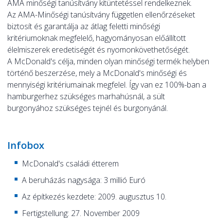
AMA minőségi tanúsítvány kitüntetéssel rendelkeznek.
Az AMA-Minőségi tanúsítvány független ellenőrzéseket
biztosít és garantálja az átlag feletti minőségi
kritériumoknak megfelelő, hagyományosan előállított
élelmiszerek eredetiségét és nyomonkövethetőségét.
A McDonald's célja, minden olyan minőségi termék helyben
történő beszerzése, mely a McDonald's minőségi és
mennyiségi kritériumainak megfelel. Így van ez 100%-ban a
hamburgerhez szükséges marhahúsnál, a sült
burgonyához szükséges tejnél és burgonyánál.
Infobox
McDonald's családi étterem
A beruházás nagysága: 3 millió Euró
Az építkezés kezdete: 2009. augusztus 10.
Fertigstellung: 27. November 2009