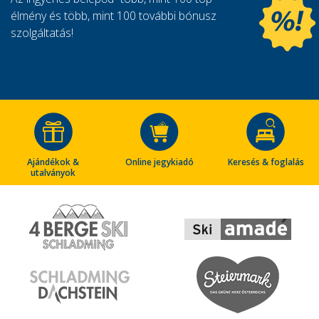
élmény és több, mint 100 további bónusz
szolgáltatás!
Ajándékok &
Online jegykiadó
Keresés & foglalás
utalványok