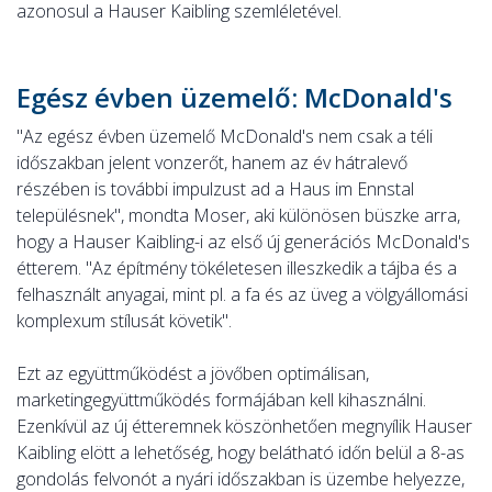
azonosul a Hauser Kaibling szemléletével.
Egész évben üzemelő: McDonald's
"Az egész évben üzemelő McDonald's nem csak a téli
időszakban jelent vonzerőt, hanem az év hátralevő
részében is további impulzust ad a Haus im Ennstal
településnek", mondta Moser, aki különösen büszke arra,
hogy a Hauser Kaibling-i az első új generációs McDonald's
étterem. "Az építmény tökéletesen illeszkedik a tájba és a
felhasznált anyagai, mint pl. a fa és az üveg a völgyállomási
komplexum stílusát követik".
Ezt az együttműködést a jövőben optimálisan,
marketingegyüttműködés formájában kell kihasználni.
Ezenkívül az új étteremnek köszönhetően megnyílik Hauser
Kaibling elött a lehetőség, hogy belátható időn belül a 8-as
gondolás felvonót a nyári időszakban is üzembe helyezze,