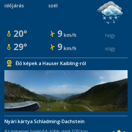
időjárás
szél
20°
9
km/h
hegy
29°
9
km/h
völgy
Élő képek a Hauser Kaibling-ról
Nyári kártya Schladming-Dachstein
Az ingyenes belépőd- több, mint 100 top